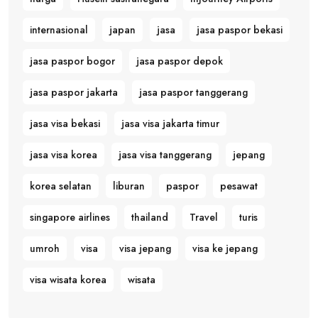
internasional
japan
jasa
jasa paspor bekasi
jasa paspor bogor
jasa paspor depok
jasa paspor jakarta
jasa paspor tanggerang
jasa visa bekasi
jasa visa jakarta timur
jasa visa korea
jasa visa tanggerang
jepang
korea selatan
liburan
paspor
pesawat
singapore airlines
thailand
Travel
turis
umroh
visa
visa jepang
visa ke jepang
visa wisata korea
wisata