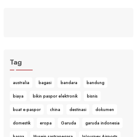
Tag
australia
bagasi
bandara
bandung
biaya
bikin paspor elektronik
bisnis
buat e-paspor
china
destinasi
dokumen
domestik
eropa
Garuda
garuda indonesia
harga
Husein sastranegara
InJourney Airports