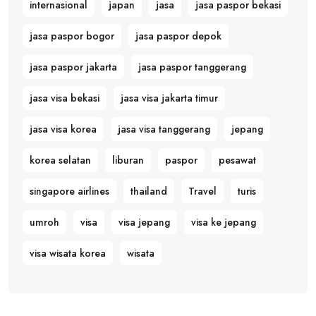
internasional
japan
jasa
jasa paspor bekasi
jasa paspor bogor
jasa paspor depok
jasa paspor jakarta
jasa paspor tanggerang
jasa visa bekasi
jasa visa jakarta timur
jasa visa korea
jasa visa tanggerang
jepang
korea selatan
liburan
paspor
pesawat
singapore airlines
thailand
Travel
turis
umroh
visa
visa jepang
visa ke jepang
visa wisata korea
wisata