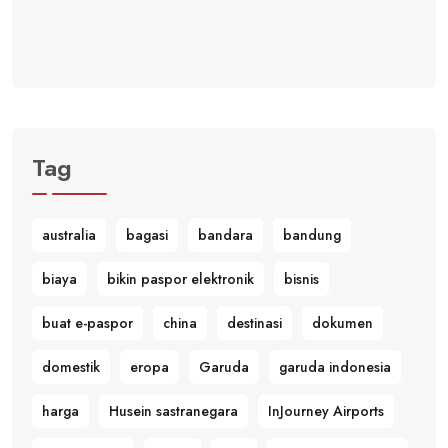
Tag
australia
bagasi
bandara
bandung
biaya
bikin paspor elektronik
bisnis
buat e-paspor
china
destinasi
dokumen
domestik
eropa
Garuda
garuda indonesia
harga
Husein sastranegara
InJourney Airports