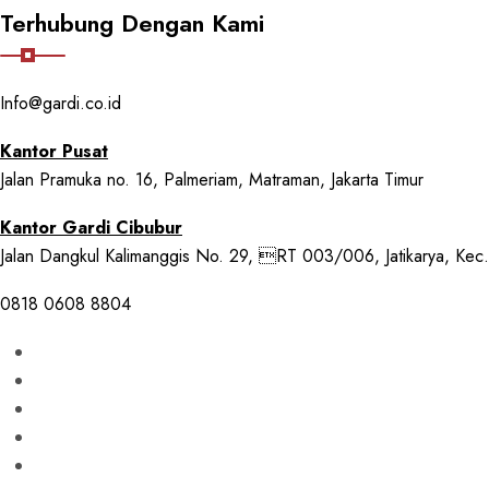
Terhubung Dengan Kami
Info@gardi.co.id
Kantor Pusat
Jalan Pramuka no. 16, Palmeriam, Matraman, Jakarta Timur
Kantor Gardi Cibubur
Jalan Dangkul Kalimanggis No. 29, RT 003/006, Jatikarya, Kec. 
0818 0608 8804
Jasa Pengurusan Visa Korea Turis dan Bisnis
Jasa Pembuatan Visa Jepang – Gardi Tour
Jasa Pembuatan Paspor Elektronik
Jasa Pengurusan Paspor Biasa
Jasa Pengurusan Visa China Turis dan Bisnis