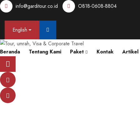
info@garditour.co.id
O818-0608-8804
English
Beranda
Tentang Kami
Paket
Kontak
Artikel