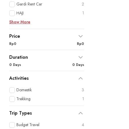
Gardi Rent Car
2
HAJI
1
Show More
Price
Rp0
Rp0
Duration
0 Days
0 Days
Activities
Domestik
3
Trekking
1
Trip Types
Budget Travel
4