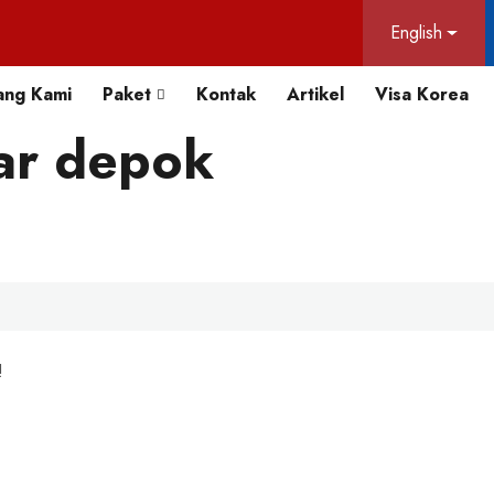
English
ang Kami
Paket
Kontak
Artikel
Visa Korea
tar depok
!