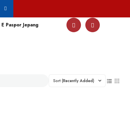
E Paspor Jepang
Sort
(Recently Added)