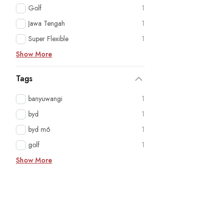
Golf
1
Jawa Tengah
1
Super Flexible
1
Show More
Tags
banyuwangi
1
byd
1
byd m6
1
golf
1
Show More