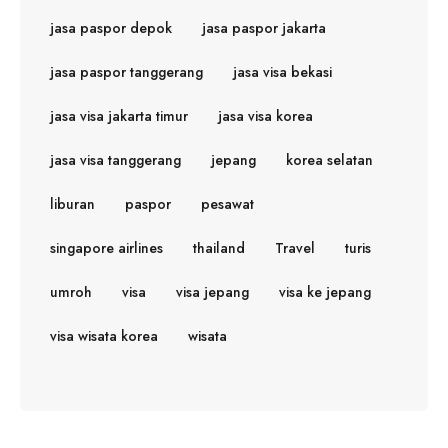
jasa paspor depok
jasa paspor jakarta
jasa paspor tanggerang
jasa visa bekasi
jasa visa jakarta timur
jasa visa korea
jasa visa tanggerang
jepang
korea selatan
liburan
paspor
pesawat
singapore airlines
thailand
Travel
turis
umroh
visa
visa jepang
visa ke jepang
visa wisata korea
wisata