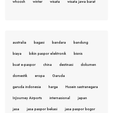
whoosh
winter
wisata
wisata jawa barat
australia
bagasi
bandara
bandung
biaya
bikin paspor elektronik
bisnis
buat e-paspor
china
destinasi
dokumen
domestik
eropa
Garuda
garuda indonesia
harga
Husein sastranegara
InJourney Airports
internasional
japan
jasa
jasa paspor bekasi
jasa paspor bogor