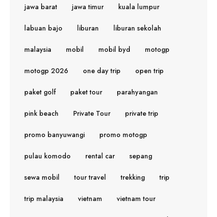
jawa barat
jawa timur
kuala lumpur
labuan bajo
liburan
liburan sekolah
malaysia
mobil
mobil byd
motogp
motogp 2026
one day trip
open trip
paket golf
paket tour
parahyangan
pink beach
Private Tour
private trip
promo banyuwangi
promo motogp
pulau komodo
rental car
sepang
sewa mobil
tour travel
trekking
trip
trip malaysia
vietnam
vietnam tour